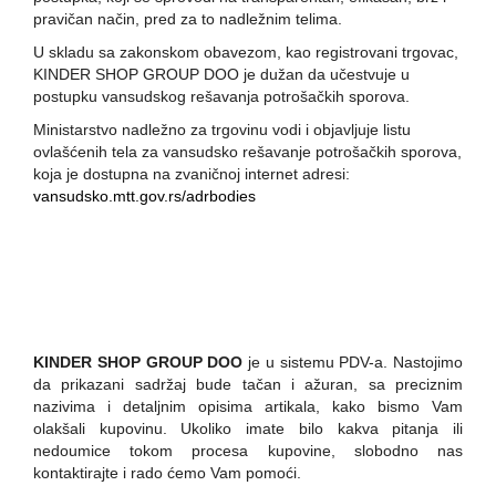
pravičan način, pred za to nadležnim telima.
U skladu sa zakonskom obavezom, kao registrovani trgovac,
KINDER SHOP GROUP DOO je dužan da učestvuje u
postupku vansudskog rešavanja potrošačkih sporova.
Ministarstvo nadležno za trgovinu vodi i objavljuje listu
ovlašćenih tela za vansudsko rešavanje potrošačkih sporova,
koja je dostupna na zvaničnoj internet adresi:
vansudsko.mtt.gov.rs/adrbodies
KINDER SHOP GROUP DOO
je u sistemu PDV-a. Nastojimo
da prikazani sadržaj bude tačan i ažuran, sa preciznim
nazivima i detaljnim opisima artikala, kako bismo Vam
olakšali kupovinu. Ukoliko imate bilo kakva pitanja ili
nedoumice tokom procesa kupovine, slobodno nas
kontaktirajte i rado ćemo Vam pomoći.