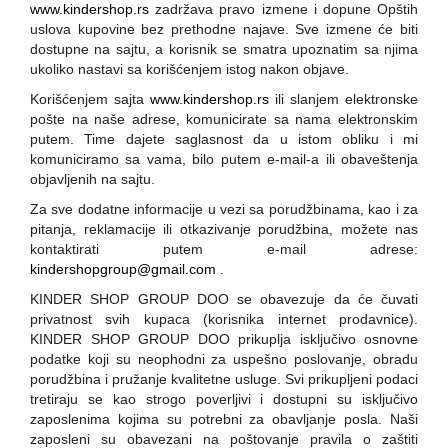
www.kindershop.rs
zadržava pravo izmene i dopune Opštih
IGRAČKE
uslova kupovine bez prethodne najave. Sve izmene će biti
dostupne na sajtu, a korisnik se smatra upoznatim sa njima
KISELE TRAKE
ukoliko nastavi sa korišćenjem istog nakon objave.
MARSHMALLOW
Korišćenjem sajta
www.kindershop.rs
ili slanjem elektronske
pošte na naše adrese, komunicirate sa nama elektronskim
ŽELE
putem. Time dajete saglasnost da u istom obliku i mi
komuniciramo sa vama, bilo putem e-mail-a ili obaveštenja
ČOKOLADICE
objavljenih na sajtu.
Za sve dodatne informacije u vezi sa porudžbinama, kao i za
BISKVITI
pitanja, reklamacije ili otkazivanje porudžbina, možete nas
kontaktirati putem e-mail adrese:
KROASANI
kindershopgroup@gmail.com
.
GRICKALICE
KINDER SHOP GROUP DOO se obavezuje da će čuvati
privatnost svih kupaca (korisnika internet prodavnice).
OSTALI PROIZVODI
KINDER SHOP GROUP DOO prikuplja isključivo osnovne
podatke koji su neophodni za uspešno poslovanje, obradu
NAŠ PREVOZ
porudžbina i pružanje kvalitetne usluge. Svi prikupljeni podaci
tretiraju se kao strogo poverljivi i dostupni su isključivo
zaposlenima kojima su potrebni za obavljanje posla. Naši
zaposleni su obavezani na poštovanje pravila o zaštiti