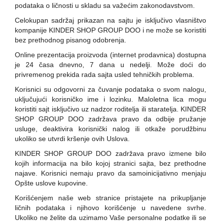
podataka o ličnosti u skladu sa važećim zakonodavstvom.
Celokupan sadržaj prikazan na sajtu je isključivo vlasništvo
kompanije KINDER SHOP GROUP DOO i ne može se koristiti
bez prethodnog pisanog odobrenja.
Online prezentacija proizvoda (internet prodavnica) dostupna
je 24 časa dnevno, 7 dana u nedelji. Može doći do
privremenog prekida rada sajta usled tehničkih problema.
Korisnici su odgovorni za čuvanje podataka o svom nalogu,
uključujući korisničko ime i lozinku. Maloletna lica mogu
koristiti sajt isključivo uz nadzor roditelja ili staratelja. KINDER
SHOP GROUP DOO zadržava pravo da odbije pružanje
usluge, deaktivira korisnički nalog ili otkaže porudžbinu
ukoliko se utvrdi kršenje ovih Uslova.
KINDER SHOP GROUP DOO zadržava pravo izmene bilo
kojih informacija na bilo kojoj stranici sajta, bez prethodne
najave. Korisnici nemaju pravo da samoinicijativno menjaju
Opšte uslove kupovine.
Korišćenjem naše web stranice pristajete na prikupljanje
ličnih podataka i njihovo korišćenje u navedene svrhe.
Ukoliko ne želite da uzimamo Vaše personalne podatke ili se