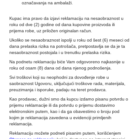
označavanja na ambalaži.
Kupac ima pravo da izjavi reklamaciju na nesaobraznost u
roku od dve (2) godine od dana kupovine proizvoda ili
prijema robe, uz priložen originalan račun.
Ukoliko se nesaobraznost ispolji u roku od šest (6) meseci od
dana prelaska rizika na potrošača, pretpostavlja se da je ta
nesaobraznost postojala i u trenutku prelaska rizika.
Na podnetu reklamaciju biće Vam odgovoreno najkasnije u
roku od osam (8) dana od dana njenog podnošenja.
Svi troškovi koji su neophodni za dovođenje robe u
saobraznost Ugovoru, uključujući troškove rada, materijala,
preuzimanja i isporuke, padaju na teret prodavca.
Kao prodavac, dužni smo da kupcu izdamo pisanu potvrdu o
prijemu reklamacije ili da potvrdu o prijemu dostavimo
elektronskim putem, kao i da ga obavestimo o broju pod
kojim je reklamacija zavedena u evidenciji primljenih
reklamacija.
Reklamaciju možete podneti pisanim putem, korišćenjem