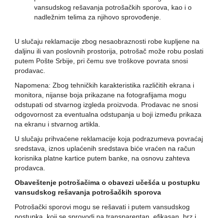
vansudskog rešavanja potrošačkih sporova, kao i o
nadležnim telima za njihovo sprovođenje.
U slučaju reklamacije zbog nesaobraznosti robe kupljene na
daljinu ili van poslovnih prostorija, potrošač može robu poslati
putem Pošte Srbije
, pri čemu sve troškove povrata snosi
prodavac.
Napomena: Zbog tehničkih karakteristika različitih ekrana i
monitora, nijanse boja prikazane na fotografijama mogu
odstupati od stvarnog izgleda proizvoda. Prodavac ne snosi
odgovornost za eventualna odstupanja u boji između prikaza
na ekranu i stvarnog artikla.
U slučaju prihvaćene reklamacije koja podrazumeva povraćaj
sredstava, iznos uplaćenih sredstava biće vraćen na račun
korisnika platne kartice putem banke, na osnovu zahteva
prodavca.
Obaveštenje potrošačima o obavezi učešća u postupku
vansudskog rešavanja potrošačkih sporova
Potrošački sporovi mogu se rešavati i putem vansudskog
postupka, koji se sprovodi na transparentan, efikasan, brz i