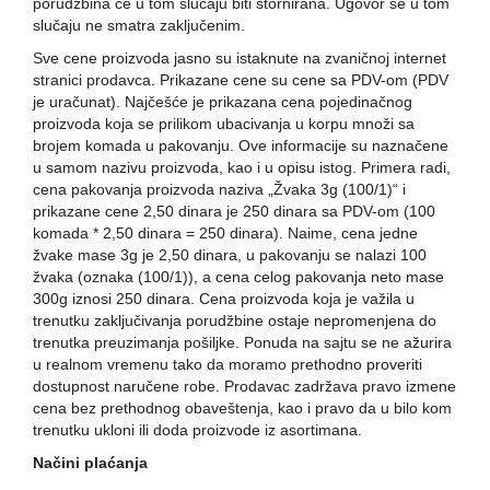
porudžbina će u tom slučaju biti stornirana. Ugovor se u tom
slučaju ne smatra zaključenim.
Sve cene proizvoda jasno su istaknute na zvaničnoj internet
stranici prodavca. Prikazane cene su cene sa PDV-om (PDV
je uračunat). Najčešće je prikazana cena pojedinačnog
proizvoda koja se prilikom ubacivanja u korpu množi sa
brojem komada u pakovanju. Ove informacije su naznačene
u samom nazivu proizvoda, kao i u opisu istog. Primera radi,
cena pakovanja proizvoda naziva „Žvaka 3g (100/1)“ i
prikazane cene 2,50 dinara je 250 dinara sa PDV-om (100
komada * 2,50 dinara = 250 dinara). Naime, cena jedne
žvake mase 3g je 2,50 dinara, u pakovanju se nalazi 100
žvaka (oznaka (100/1)), a cena celog pakovanja neto mase
300g iznosi 250 dinara. Cena proizvoda koja je važila u
trenutku zaključivanja porudžbine ostaje nepromenjena do
trenutka preuzimanja pošiljke. Ponuda na sajtu se ne ažurira
u realnom vremenu tako da moramo prethodno proveriti
dostupnost naručene robe. Prodavac zadržava pravo izmene
cena bez prethodnog obaveštenja, kao i pravo da u bilo kom
trenutku ukloni ili doda proizvode iz asortimana.
Načini plaćanja