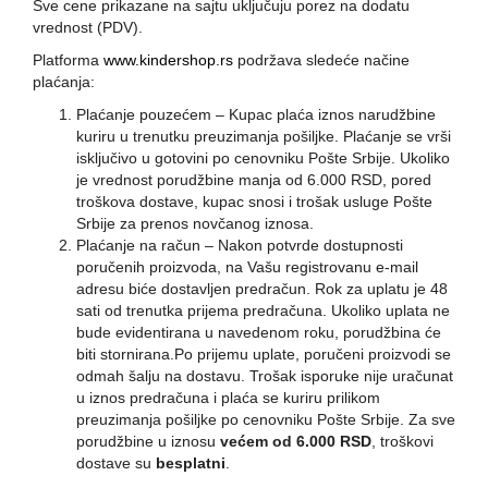
Sve cene prikazane na sajtu uključuju porez na dodatu
vrednost (PDV).
Platforma
www.kindershop.rs
podržava sledeće načine
plaćanja:
Plaćanje pouzećem – Kupac plaća iznos narudžbine
kuriru u trenutku preuzimanja pošiljke. Plaćanje se vrši
isključivo u gotovini po cenovniku Pošte Srbije. Ukoliko
je vrednost porudžbine manja od
6.000 RSD,
pored
troškova dostave, kupac snosi i trošak usluge Pošte
Srbije
za prenos novčanog iznosa.
Plaćanje na račun – Nakon potvrde dostupnosti
poručenih proizvoda, na Vašu registrovanu e-mail
adresu biće dostavljen predračun. Rok za uplatu je 48
sati od trenutka prijema predračuna. Ukoliko uplata ne
bude evidentirana u navedenom roku, porudžbina će
biti stornirana.Po prijemu uplate, poručeni proizvodi se
odmah šalju na dostavu. Trošak isporuke nije uračunat
u iznos predračuna i plaća se kuriru prilikom
preuzimanja pošiljke po cenovniku Pošte Srbije. Za sve
porudžbine u iznosu
većem od 6.000 RSD
, troškovi
dostave su
besplatni
.