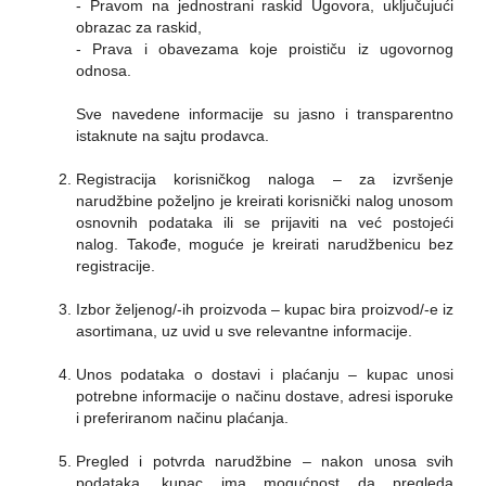
- Pravom na jednostrani raskid Ugovora, uključujući
obrazac za raskid,
- Prava i obavezama koje proističu iz ugovornog
odnosa.
Sve navedene informacije su jasno i transparentno
istaknute na sajtu prodavca.
Registracija korisničkog naloga – za izvršenje
narudžbine poželjno je kreirati korisnički nalog unosom
osnovnih podataka ili se prijaviti na već postojeći
nalog. Takođe, moguće je kreirati narudžbenicu bez
registracije.
Izbor željenog/-ih proizvoda – kupac bira proizvod/-e iz
asortimana, uz uvid u sve relevantne informacije.
Unos podataka o dostavi i plaćanju – kupac unosi
potrebne informacije o načinu dostave, adresi isporuke
i preferiranom načinu plaćanja.
Pregled i potvrda narudžbine – nakon unosa svih
podataka, kupac ima mogućnost da pregleda