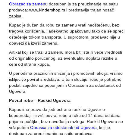
Obrazac za zamenu
dostupan je za preuzimanje na sajtu
prodavca:
www.kindershop.rs
i predstavlja trajan nosač
zapisa.
Kupac je dužan da robu za zamenu vrati neoštećenu, bez
tragova korišćenja, i adekvatno upakovanu tako da se spreči
oštećenje tokom transporta. U suprotnom, prodavac nije u
obavezi da izvrši zamenu.
Artikal koji se traži u zamenu mora biti iste ili veće vrednosti
od originalno poručenog, uz eventualnu doplatu razlike u
ceni od strane kupca.
U periodima prazničnih sniženja i promotivnih akcija, vršimo
isključivo povrat sredstava. U tom slučaju, robu je potrebno
poslati zajedno sa popunjenim Obrascem za odustanak od
Ugovora.
Povrat robe – Raskid Ugovora
Kupac ima pravo da jednostrano raskine Ugovor o
kupoprodaji i izvrši povrat robe u roku od 14 dana od dana
prijema pošiljke, bez navođenja razloga. Raskid Ugovora se
vrši putem
Obrasca za odustanak od Ugovora
, koji je
dostupan za preuzimanje na sajtu prodavca: