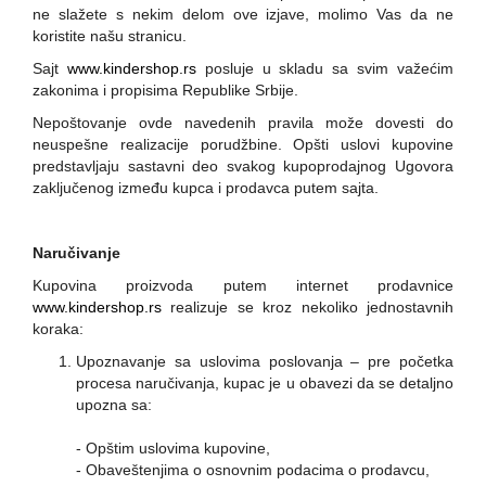
ne slažete s nekim delom ove izjave, molimo Vas da ne
koristite našu stranicu.
Sajt
www.kindershop.rs
posluje u skladu sa svim važećim
zakonima i propisima Republike Srbije.
Nepoštovanje ovde navedenih pravila može dovesti do
neuspešne realizacije porudžbine. Opšti uslovi kupovine
predstavljaju sastavni deo svakog kupoprodajnog Ugovora
zaključenog između kupca i prodavca putem sajta.
Naručivanje
Kupovina proizvoda putem internet prodavnice
www.kindershop.rs
realizuje se kroz nekoliko jednostavnih
koraka:
Upoznavanje sa uslovima poslovanja – pre početka
procesa naručivanja, kupac je u obavezi da se detaljno
upozna sa:
- Opštim uslovima kupovine,
- Obaveštenjima o osnovnim podacima o prodavcu,