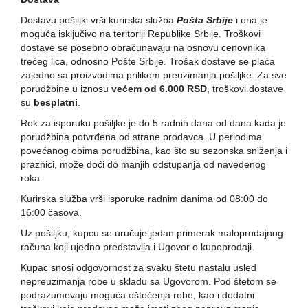
Dostavu pošiljki vrši kurirska služba
Pošta Srbije
i ona je
moguća isključivo na teritoriji Republike Srbije. Troškovi
dostave se posebno obračunavaju na osnovu cenovnika
trećeg lica, odnosno Pošte Srbije. Trošak dostave se plaća
zajedno sa proizvodima prilikom preuzimanja pošiljke.
Za sve
porudžbine u iznosu
većem od 6.000 RSD
, troškovi dostave
su
besplatni
.
Rok za isporuku pošiljke je do 5 radnih dana od dana kada je
porudžbina potvrđena od strane prodavca. U periodima
povećanog obima porudžbina, kao što su sezonska sniženja i
praznici, može doći do manjih odstupanja od navedenog
roka.
Kurirska služba vrši isporuke radnim danima od 08:00 do
16:00 časova.
Uz pošiljku, kupcu se uručuje jedan primerak maloprodajnog
računa koji ujedno predstavlja i Ugovor o kupoprodaji.
Kupac snosi odgovornost za svaku štetu nastalu usled
nepreuzimanja robe u skladu sa Ugovorom. Pod štetom se
podrazumevaju moguća oštećenja robe, kao i dodatni