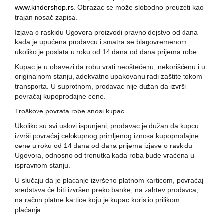
www.kindershop.rs
. Obrazac se može slobodno preuzeti kao
trajan nosač zapisa.
Izjava o raskidu Ugovora proizvodi pravno dejstvo od dana
kada je upućena prodavcu i smatra se blagovremenom
ukoliko je poslata u roku od 14 dana od dana prijema robe.
Kupac je u obavezi da robu vrati neoštećenu, nekorišćenu i u
originalnom stanju, adekvatno upakovanu radi zaštite tokom
transporta. U suprotnom, prodavac nije dužan da izvrši
povraćaj kupoprodajne cene.
Troškove povrata robe snosi kupac.
Ukoliko su svi uslovi ispunjeni, prodavac je dužan da kupcu
izvrši povraćaj celokupnog primljenog iznosa kupoprodajne
cene u roku od 14 dana od dana prijema izjave o raskidu
Ugovora, odnosno od trenutka kada roba bude vraćena u
ispravnom stanju.
U slučaju da je plaćanje izvršeno platnom karticom, povraćaj
sredstava će biti izvršen preko banke, na zahtev prodavca,
na račun platne kartice koju je kupac koristio prilikom
plaćanja.