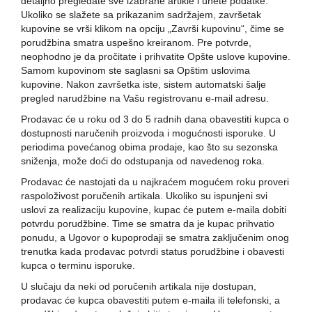
detaljno pregledate sve izabrane artikle i unete podatke.
Ukoliko se slažete sa prikazanim sadržajem, završetak
kupovine se vrši klikom na opciju „Završi kupovinu“, čime se
porudžbina smatra uspešno kreiranom. Pre potvrde,
neophodno je da pročitate i prihvatite Opšte uslove kupovine.
Samom kupovinom ste saglasni sa Opštim uslovima
kupovine. Nakon završetka iste, sistem automatski šalje
pregled narudžbine na Vašu registrovanu e-mail adresu.
Prodavac će u roku od 3 do 5 radnih dana obavestiti kupca o
dostupnosti naručenih proizvoda i mogućnosti isporuke. U
periodima povećanog obima prodaje, kao što su sezonska
sniženja, može doći do odstupanja od navedenog roka.
Prodavac će nastojati da u najkraćem mogućem roku proveri
raspoloživost poručenih artikala. Ukoliko su ispunjeni svi
uslovi za realizaciju kupovine, kupac će putem e-maila dobiti
potvrdu porudžbine. Time se smatra da je kupac prihvatio
ponudu, a Ugovor o kupoprodaji se smatra zaključenim onog
trenutka kada prodavac potvrdi status porudžbine i obavesti
kupca o terminu isporuke.
U slučaju da neki od poručenih artikala nije dostupan,
prodavac će kupca obavestiti putem e-maila ili telefonski, a