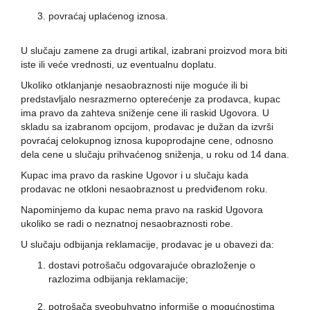
povraćaj uplaćenog iznosa.
U slučaju zamene za drugi artikal, izabrani proizvod mora biti
iste ili veće vrednosti, uz eventualnu doplatu.
Ukoliko otklanjanje nesaobraznosti nije moguće ili bi
predstavljalo nesrazmerno opterećenje za prodavca, kupac
ima pravo da zahteva sniženje cene ili raskid Ugovora. U
skladu sa izabranom opcijom, prodavac je dužan da izvrši
povraćaj celokupnog iznosa kupoprodajne cene, odnosno
dela cene u slučaju prihvaćenog sniženja, u roku od 14 dana.
Kupac ima pravo da raskine Ugovor i u slučaju kada
prodavac ne otkloni nesaobraznost u predviđenom roku.
Napominjemo da kupac nema pravo na raskid Ugovora
ukoliko se radi o neznatnoj nesaobraznosti robe.
U slučaju odbijanja reklamacije, prodavac je u obavezi da:
dostavi potrošaču odgovarajuće obrazloženje o
razlozima odbijanja reklamacije;
potrošača sveobuhvatno informiše o mogućnostima