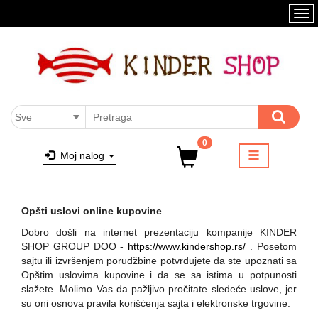
Kategorije
Brendovi
AKCIJA
NOVO
Akcija
SVI PROIZVODI
ŽVAKE
0
Moj nalog
LIZALICE
BOMBONE
Opšti uslovi online kupovine
BOMBONE 1KG
Dobro došli na internet prezentaciju kompanije KINDER
GUMENE BOMBONE
SHOP GROUP DOO -
https://www.kindershop.rs/
. Posetom
sajtu ili izvršenjem porudžbine potvrđujete da ste upoznati sa
GUMENE BOMBONE 1KG
Opštim uslovima kupovine i da se sa istima u potpunosti
slažete. Molimo Vas da pažljivo pročitate sledeće uslove, jer
JAJA SA IGRAČKOM
su oni osnova pravila korišćenja sajta i elektronske trgovine.