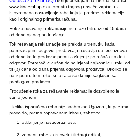
Obrasca za reklamaciju
koji je dostupan na internet stranici
www.kindershop.rs
u formatu trajnog nosača zapisa, uz
istovremeno dostavljanje robe koja je predmet reklamacije,
kao i originalnog primerka računa.
Rok za rešavanje reklamacije ne može biti duži od 15 dana
od dana njenog podnošenja.
Tok rešavanja reklamacije se prekida u trenutku kada
potrošač primi odgovor prodavca, i nastavlja da teče iznova
od dana kada prodavac primi izjašnjenje potrošača na dati
odgovor. Potrošač je dužan da se izjasni najkasnije u roku od
tri (3) dana od dana prijema odgovora prodavca. Ukoliko se
ne izjasni u tom roku, smatraće se da nije saglasan sa
predlogom prodavca.
Produženje roka za rešavanje reklamacije dozvoljeno je
samo jednom.
Ukoliko isporučena roba nije saobrazna Ugovoru, kupac ima
pravo da, prema sopstvenom izboru, zahteva:
otklanjanje nesaobraznosti,
zamenu robe za istovetni ili drugi artikal,