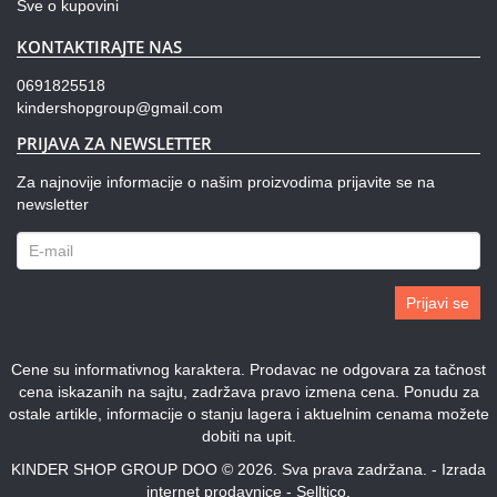
Sve o kupovini
KONTAKTIRAJTE NAS
0691825518
kindershopgroup@gmail.com
PRIJAVA ZA NEWSLETTER
Za najnovije informacije o našim proizvodima prijavite se na
newsletter
Prijavi se
Cene su informativnog karaktera. Prodavac ne odgovara za tačnost
cena iskazanih na sajtu, zadržava pravo izmena cena. Ponudu za
ostale artikle, informacije o stanju lagera i aktuelnim cenama možete
dobiti na upit.
KINDER SHOP GROUP DOO © 2026. Sva prava zadržana. -
Izrada
internet prodavnice
-
Selltico.