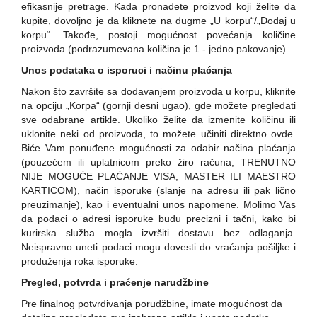
efikasnije pretrage. Kada pronađete proizvod koji želite da
kupite, dovoljno je da kliknete na dugme „U korpu“/„Dodaj u
korpu“. Takođe, postoji mogućnost povećanja količine
proizvoda (podrazumevana količina je 1 - jedno pakovanje).
Unos podataka o isporuci i načinu plaćanja
Nakon što završite sa dodavanjem proizvoda u korpu, kliknite
na opciju „Korpa“ (gornji desni ugao), gde možete pregledati
sve odabrane artikle. Ukoliko želite da izmenite količinu ili
uklonite neki od proizvoda, to možete učiniti direktno ovde.
Biće Vam ponuđene mogućnosti za odabir načina plaćanja
(pouzećem ili uplatnicom preko žiro računa; TRENUTNO
NIJE MOGUĆE PLAĆANJE VISA, MASTER ILI MAESTRO
KARTICOM), način isporuke (slanje na adresu ili pak lično
preuzimanje), kao i eventualni unos napomene. Molimo Vas
da podaci o adresi isporuke budu precizni i tačni, kako bi
kurirska služba mogla izvršiti dostavu bez odlaganja.
Neispravno uneti podaci mogu dovesti do vraćanja pošiljke i
produženja roka isporuke.
Pregled, potvrda i praćenje narudžbine
Pre finalnog potvrđivanja porudžbine, imate mogućnost da