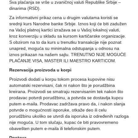
Sva plaćanja se vrše u zvaničnoj valuti Republike Srbije –
dinarima (RSD).
Za informativni prikaz cena u drugim valutama koristi se
srednji kurs Narodne banke Srbije. Iznos koji će biti zadužen
na Vašoj platnoj kartici izražava se u Vašoj lokalnoj valuti,
kroz konverziju u skladu sa kursom kartičarske organizacije.
S obzirom na to da kurs u trenutku transakcije nije poznat
unapred, moguća su minimalna odstupanja u odnosu na
iznos prikazan na našem sajtu. TRENUTNO NIJE MOGUĆE
PLAĆANJE VISA, MASTER ILI MAESTRO KARTICOM.
Rezervacija proizvoda u korpi
Proizvodi dodati u korpu tokom procesa kupovine nisu
automatski rezervisani, čak ni nakon što je porudžbina
kreirana. Proizvodi se smatraju rezervisanim tek nakon što
prodavac potvrdi porudžbinu, a potvrda se dostavlja kupcu
putem e-maila.
Prodavac zadržava pravo da, i nakon slanja
potvrde o mogućnosti isporuke, otkaže deo ili celu
porudžbinu ukoliko se utvrdi da isporuka iz određenih razloga
nije moguća. U tom slučaju, kupac će biti pravovremeno
obavešten putem e-maila ili telefonskim putem.
Dostava