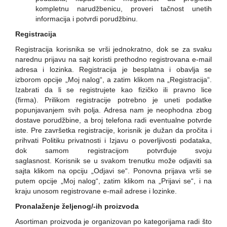
kompletnu narudžbenicu, proveri tačnost unetih
informacija i potvrdi porudžbinu.
Registracija
Registracija korisnika se vrši jednokratno, dok se za svaku
narednu prijavu na sajt koristi prethodno registrovana e-mail
adresa i lozinka. Registracija je besplatna i obavlja se
izborom opcije „Moj nalog“, a zatim klikom na „Registracija“.
Izabrati da li se registrujete kao fizičko ili pravno lice
(firma).
Prilikom registracije potrebno je uneti podatke
popunjavanjem svih polja. Adresa nam je neophodna zbog
dostave porudžbine, a broj telefona radi eventualne potvrde
iste.
Pre završetka registracije, korisnik je dužan da pročita i
prihvati Politiku privatnosti i Izjavu o poverljivosti podataka,
dok samom registracijom potvrđuje svoju
saglasnost.
Korisnik se u svakom trenutku može odjaviti sa
sajta klikom na opciju „Odjavi se“. Ponovna prijava vrši se
putem opcije „Moj nalog“, zatim klikom na „Prijavi se“, i na
kraju unosom registrovane e-mail adrese i lozinke.
Pronalaženje željenog/-ih proizvoda
Asortiman proizvoda je organizovan po kategorijama radi što