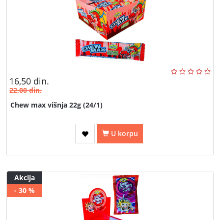
16,50
din.
22,00
din.
Chew max višnja 22g (24/1)
U korpu
Akcija
- 30 %