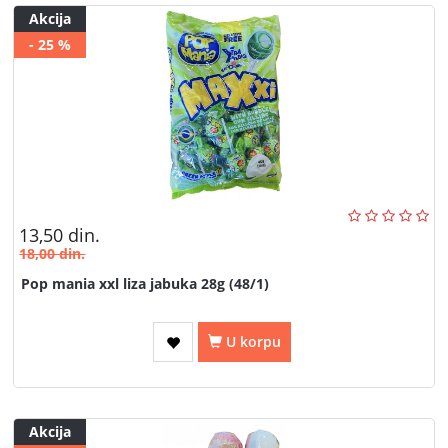
Akcija
- 25 %
13,50
din.
18,00
din.
Pop mania xxl liza jabuka 28g (48/1)
U korpu
Akcija