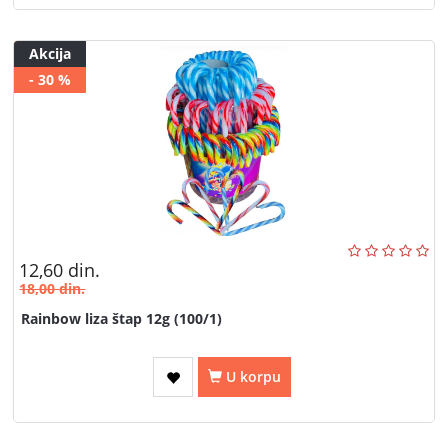
Akcija
- 30 %
12,60
din.
18,00
din.
Rainbow liza štap 12g (100/1)
U korpu