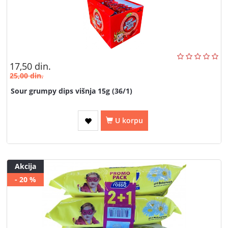
17,50
din.
25,00
din.
Sour grumpy dips višnja 15g (36/1)
U korpu
Akcija
- 20 %