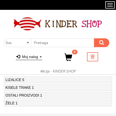
Kategorije
Brendovi
AKCIJA
NOVO
Akcija
SVI PROIZVODI
ŽVAKE
0
Moj nalog
LIZALICE
BOMBONE
Akcija - KINDER SHOP
BOMBONE 1KG
LIZALICE
5
KISELE TRAKE
1
GUMENE BOMBONE
OSTALI PROIZVODI
1
GUMENE BOMBONE 1KG
ŽELE
1
JAJA SA IGRAČKOM