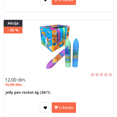
Akcija
- 25 %
12,00
din.
16,00
din.
Jelly pen rocket 6g (30/1)
U korpu