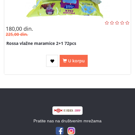
180,00
din.
225,00
din.
Rossa vlažne maramice 2+1 72pcs
U korpu
Pratite nas na društvenim mrežama