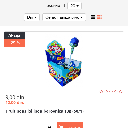
IGRAČKE
8
20
UKUPNO:
KISELE TRAKE
Din
Cena: najniža prvo
MARSHMALLOW
Akcija
ŽELE
- 25 %
ČOKOLADICE
BISKVITI
KROASANI
GRICKALICE
9,00
din.
OSTALI PROIZVODI
12,00
din.
NAŠ PREVOZ
Fruit pops lollipop borovnica 13g (50/1)
U korpu