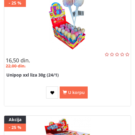
- 25 %
16,50
din.
22,00
din.
Unipop xxl liza 30g (24/1)
U korpu
Akcija
- 25 %